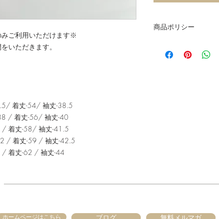
商品ポリシー
のみご利用いただけます※
＊生地の買い方につ
間をいただきます。
生地・接着芯は50c
１mご希望の場合は
量「４」と入れてく
＊送料について
お買い物の量により
/ 着丈-54/ 袖丈-38.5
れません。
ご購入後に、事務局
 / 着丈-56/ 袖丈-40
対応ください。
 着丈-58/ 袖丈-41.5
次回のキット同梱希
/ 着丈-59 / 袖丈-42.5
入ください。その場
/ 着丈-62 / 袖丈-44
送料はかかりません
＊パターンご購入の
印刷を依頼するため
（２週間ほど）が、
パターンを含むお買
全て同梱にて発送に
ホームページはこちら
ブログ
無料メルマガ
お急ぎの場合は、別