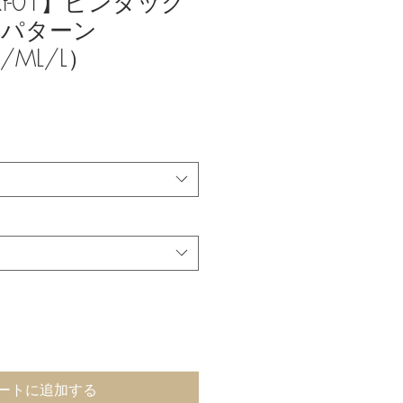
SRt-01】ピンタック
のパターン
/ML/L）
ートに追加する