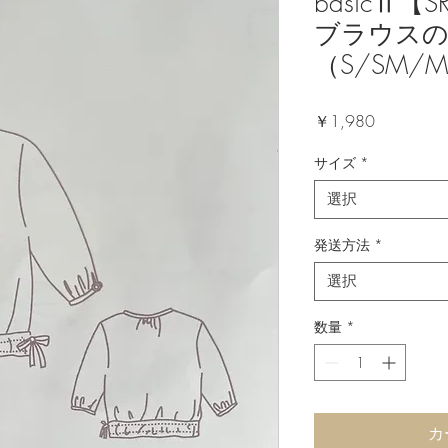
basicⅡ【
ブラウス
（S/SM/M
価
￥1,980
格
サイズ
*
選択
発送方法
*
選択
数量
*
カ