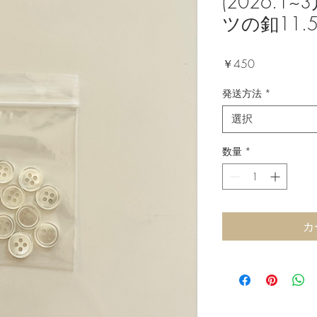
(2026.
ツの釦11.
価
￥450
格
発送方法
*
選択
数量
*
カ