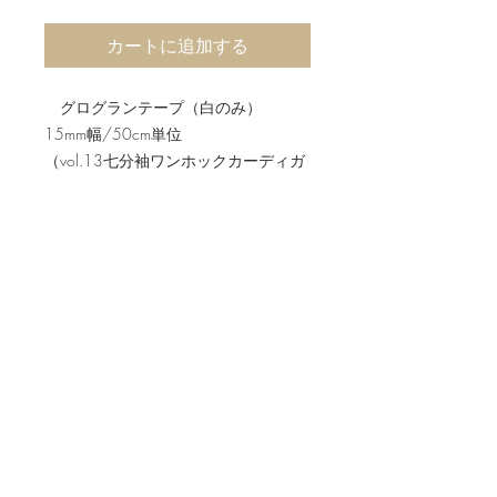
カートに追加する
グログランテープ（白のみ）
15mm幅/50cm単位
（vol.13七分袖ワンホックカーディガ
ンで使用）
ホームページはこちら
ブログ