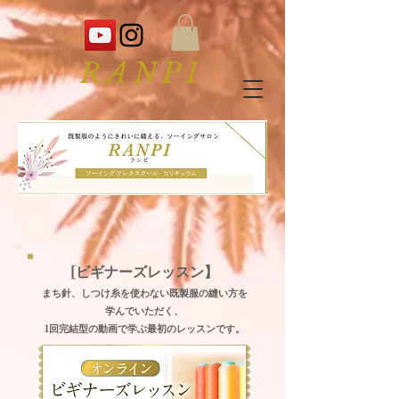
RANPI
[ビギナーズレッスン】
まち針、しつけ糸を使わない既製服の縫い方を
学んでいただく、
1回完結型の
動画で学ぶ
最初のレッスンです。