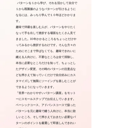
パターンを１から学び、それを活かして自分で
１から既製服のようなパターンが引けるように
なるには、みっちり学んで１０年ほどかかりま
す。
趣味で洋裁を楽しむ人が、パターンをやりたく
なって手を出して挫折する場面をたくさん見て
きました。10年かかるところをちょっとだけや
ってみるから挫折するわけです。そんな方々の
ためにそこまで学ばなくても、趣味できれいに
縫える人向けに、不要なところは全て排除し、
本当に必要なところだけを知って、ちょっとし
たデザイン変更、その時のパターンの注意点な
どを押さえて知っていくだけで自分好みにカス
タマイズして無限にソーイングを楽しむことが
できるようになっていきます。
「世界一わかりやすいパターン講座」をモット
ーにスモールステップでお伝えしていきます。
ベーシックコース、アドバンスコースで扱った
パターンを元に趣味で縫う人向けに、本当に欲
しいところ、そして押さえておきたい必要なパ
ターンのポイントを厳選して即楽しんできれい