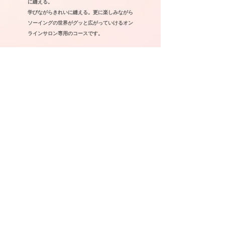
に縫える。
学びながらきれいに縫える。更に楽しみながら
ソーイングの世界がグッと広がっていけるオン
ラインサロン専用のコースです。
[認定講師コース】
RANPIスクールのアシスタントや認定講師と
して、又、ご自宅で教室を開講したい人のた
めのコースです。