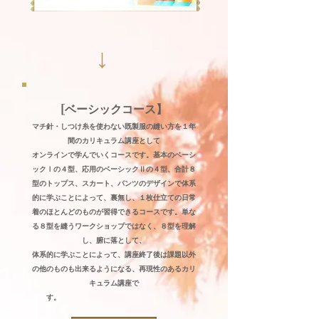
↓
[ベーシックコース】
マチ針・しつけ糸を使わない既製服の縫い方を
１年
間のカリキュラム講座として
オンラインで学んでいくコースです。基本のベーシ
ックⅠの４型、応用のベーシックⅡの４型、合計８
型のトップス、スカート、パンツのデザインで体系
的に学ぶことによって、裏無し、１枚仕立ての日常
着のほとんどのものが習得できるコースです。単な
る８型を縫うワークショップではなく、８型を理解
し、腑に落として、
体系的に学ぶことによって、講座終了後は課題以外
の他のものも出来るようになる、再現性のあるカリ
キュラム講座で
す。