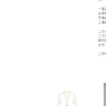
＊返
お荷
不備
ご連
こち
ご了
銀行
がサ
ご不