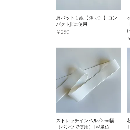
クイックビュー
肩パット１組【SRjk-01】コン
a
パクトJKに使用
(
価格
￥250
￥
クイックビュー
ストレッチインベル/3cm幅
（パンツで使用）1M単位