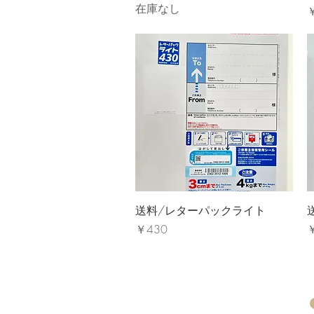
在庫なし
クイックビュー
送料/レターパックライト
価格
￥430