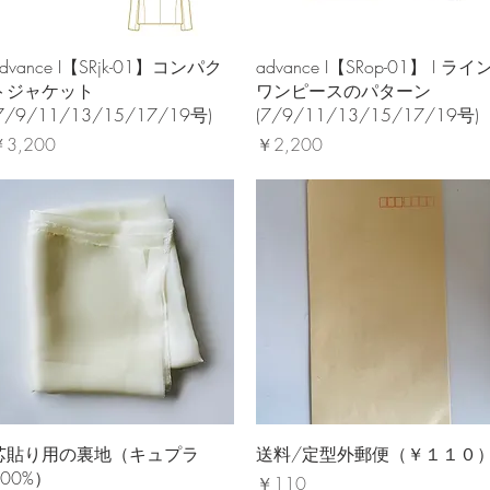
クイックビュー
クイックビュー
dvance I【SRjk-01】コンパク
advance I【SRop-01】 I ライ
トジャケット
ワンピースのパターン
7/9/11/13/15/17/19号)
(7/9/11/13/15/17/19号)
価格
価格
3,200
￥2,200
クイックビュー
クイックビュー
芯貼り用の裏地（キュプラ
送料/定型外郵便（￥１１０
100%）
価格
￥110