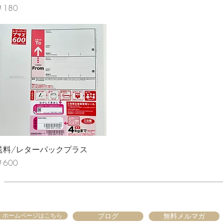
価格
￥180
クイックビュー
送料/レターパックプラス
価格
￥600
ホームページはこちら
ブログ
無料メルマガ