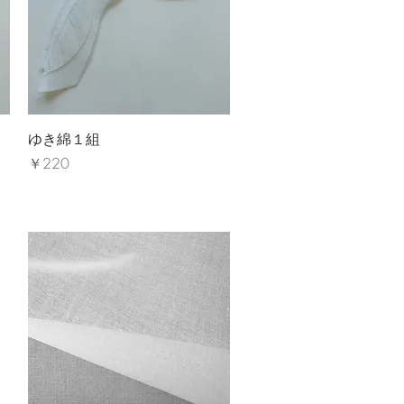
クイックビュー
ゆき綿１組
価格
￥220