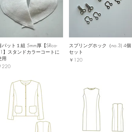
クイックビュー
クイックビュー
肩パット１組 5mm厚【SRco-
スプリングホック（no.3) 4個
01】スタンドカラーコートに
セット
使用
価格
￥120
価格
￥220