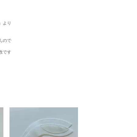
」より
んので
数です