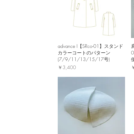
クイックビュー
advance I【SRco-01】スタンド
カラーコートのパターン
(7/9/11/13/15/17号)
価格
￥3,400