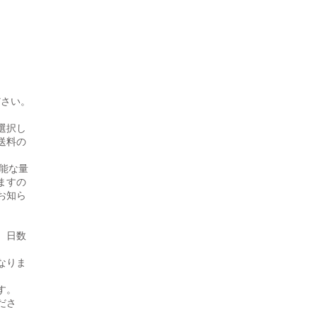
ださい。
選択し
送料の
可能な量
ますの
お知ら
、日数
なりま
す。
ださ