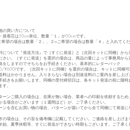
地の買い方について
・接着芯は50cm単位、数量「１」が50cmです。
ご希望の場合は数量「２」、２mご希望の場合は数量「４」と入れてく
料について『発送方法』で［すぐに発送］と［次回キットに同梱］から
ださい。［すぐに発送］を選択の場合は、商品の量によって事務局から
絡をしますのでそちらをお手続きください。基本的にレターバック
430/¥600)です。［次回キットに同梱］を選択の場合は、キットに同梱
送料はかかりません。入りきらない場合は別途送料のご案内を差し上げ
手続きをお願いします。同梱の受付締切日は、各キット発送の前に随時
ます。
ターンご購入の場合は、在庫が無い場合、業者への印刷を依頼するため
かる場合がございます（１週間ほど）が、ご了承ください。
ーンを含むお買い物の場合、パターンが届いてから全て同梱にて発送に
ぎの場合は、その旨を備考欄に記載してください。ご連絡を差し上げま
年始、夏季休暇等、すぐに発送ができない時期もございます。ご了承く