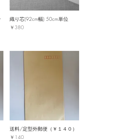
クイックビュー
ン
織り芯(92cm幅) 50cm単位
価格
￥380
クイックビュー
）
送料/定型外郵便（￥１４０）
価格
￥140