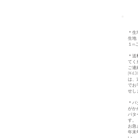
＊生
生地
１m
＊送
てく
ご連
(¥
は、
でお
せし
＊パ
がか
パタ
す。
お急
年末
い。